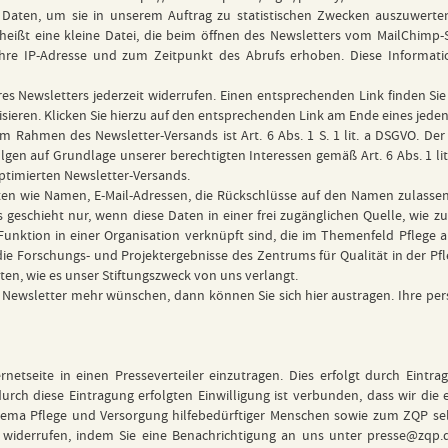
ten, um sie in unserem Auftrag zu statistischen Zwecken auszuwerten (ö
heißt eine kleine Datei, die beim öffnen des Newsletters vom MailChimp-
hre IP-Adresse und zum Zeitpunkt des Abrufs erhoben. Diese Informati
es Newsletters jederzeit widerrufen. Einen entsprechenden Link finden S
alisieren. Klicken Sie hierzu auf den entsprechenden Link am Ende eines jede
m Rahmen des Newsletter-Versands ist Art. 6 Abs. 1 S. 1 lit. a DSGVO. Der 
gen auf Grundlage unserer berechtigten Interessen gemäß Art. 6 Abs. 1 lit
optimierten Newsletter-Versands.
n wie Namen, E-Mail-Adressen, die Rückschlüsse auf den Namen zulassen,
eschieht nur, wenn diese Daten in einer frei zugänglichen Quelle, wie zu
Funktion in einer Organisation verknüpft sind, die im Themenfeld Pflege 
f., die Forschungs- und Projektergebnisse des Zentrums für Qualität in de
ten, wie es unser Stiftungszweck von uns verlangt.
 Newsletter mehr wünschen, dann können Sie sich
hier austragen
. Ihre pe
ernetseite in einen Presseverteiler einzutragen. Dies erfolgt durch Eint
durch diese Eintragung erfolgten Einwilligung ist verbunden, dass wir die
ma Pflege und Versorgung hilfebedürftiger Menschen sowie zum ZQP sel
 widerrufen, indem Sie eine Benachrichtigung an uns unter
presse@zqp.