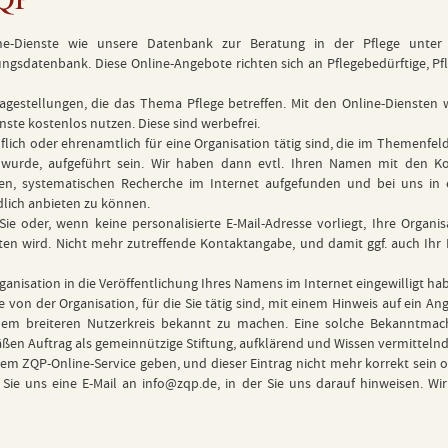
ine-Dienste wie unsere Datenbank zur Beratung in der Pflege unte
ungsdatenbank
. Diese Online-Angebote richten sich an Pflegebedürftige, 
ragestellungen, die das Thema Pflege betreffen. Mit den Online-Diensten
nste kostenlos nutzen. Diese sind werbefrei.
lich oder ehrenamtlich für eine Organisation tätig sind, die im Themenfeld
cht wurde, aufgeführt sein. Wir haben dann evtl. Ihren Namen mit de
hen, systematischen Recherche im Internet aufgefunden und bei uns in 
dlich anbieten zu können.
 oder, wenn keine personalisierte E-Mail-Adresse vorliegt, Ihre Organisa
eten wird. Nicht mehr zutreffende Kontaktangabe, und damit ggf. auch I
ganisation in die Veröffentlichung Ihres Namens im Internet eingewilligt ha
 von der Organisation, für die Sie tätig sind, mit einem Hinweis auf ein A
 einem breiteren Nutzerkreis bekannt zu machen. Eine solche Bekanntm
en Auftrag als gemeinnützige Stiftung, aufklärend und Wissen vermittelnd
nem ZQP-Online-Service geben, und dieser Eintrag nicht mehr korrekt sein 
 Sie uns eine E-Mail an
info@zqp.de
, in der Sie uns darauf hinweisen. 