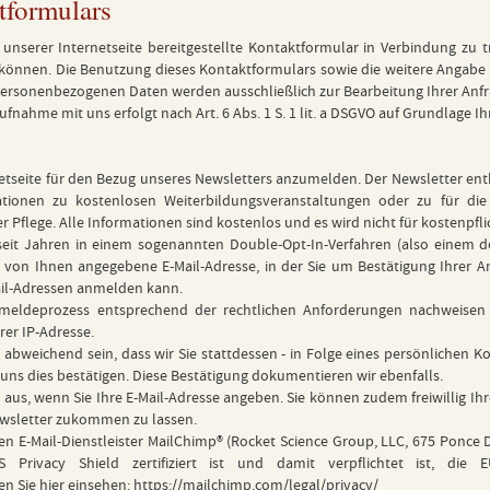
tformulars
unserer Internetseite bereitgestellte Kontaktformular in Verbindung zu tr
 können. Die Benutzung dieses Kontaktformulars sowie die weitere Angabe 
rsonenbezogenen Daten werden ausschließlich zur Bearbeitung Ihrer Anf
hme mit uns erfolgt nach Art. 6 Abs. 1 S. 1 lit. a DSGVO auf Grundlage Ihrer
ernetseite für den Bezug unseres Newsletters anzumelden. Der Newsletter en
tionen zu kostenlosen Weiterbildungsveranstaltungen oder zu für die 
er Pflege. Alle Informationen sind kostenlos und es wird nicht für kostenpf
eit Jahren in einem sogenannten Double-Opt-In-Verfahren (also einem d
 von Ihnen angegebene E-Mail-Adresse, in der Sie um Bestätigung Ihrer 
ail-Adressen anmelden kann.
meldeprozess entsprechend der rechtlichen Anforderungen nachweisen 
er IP-Adresse.
abweichend sein, dass wir Sie stattdessen - in Folge eines persönlichen Ko
uns dies bestätigen. Diese Bestätigung dokumentieren wir ebenfalls.
 aus, wenn Sie Ihre E-Mail-Adresse angeben. Sie können zudem freiwillig
ewsletter zukommen zu lassen.
en E-Mail-Dienstleister MailChimp® (Rocket Science Group, LLC, 675 Ponce 
Privacy Shield zertifiziert ist und damit verpflichtet ist, die 
 Sie hier einsehen:
https://mailchimp.com/legal/privacy/