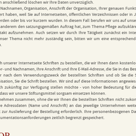
n anschließend löschen wir Ihre Daten unverzüglich.
und Nachnamen, Organisation, Anschrift der Organisation, Ihrer genauen 
rt haben, weil Sie auf Internetseiten, öffentlichen Verzeichnissen oder in
den oder bis vor kurzem wurden. In diesem Fall berufen wir uns auf unser be
er anderem den satzungsgemäßen Auftrag hat, zum Thema Pflege aufzuklären
takt aufzunehmen. Auch setzen wir durch Ihre Tätigkeit zunächst ein In
 unser Thema nicht mehr zuständig sein, bitten wir um eine entsprechen
h.
n
ch unserer Internetseite Schriften zu bestellen, die wir Ihnen dann kosten
r- und Nachnamen, Ihre Anschrift und Ihre E-Mail-Adresse, die Sie in das B
r nach dem Verwendungszweck der bestellten Schriften und ob Sie die Sc
sation, Sie die Schrift bestellen. Wir sind auf diese Informationen angewiese
uch zukünftig zur Verfügung stellen möchte - von hoher Bedeutung für di
 dass wir unsere Stiftungsmittel sorgsam einsetzen können.
rnehmen zusammen, ohne die wir Ihnen die bestellten Schriften nicht zuk
 Adressdaten (Name und Anschrift) an das jeweilige Unternehmen weiter, 
t zur Auslieferung der Bestellung erforderlich. Ihre personenbezogenen 
kumentationsanforderungen zeitlich begrenzt gespeichert.
ZQP