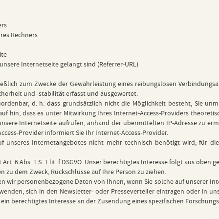
ers
hres Rechners
ite
 unsere Internetseite gelangt sind (Referrer-URL)
eßlich zum Zwecke der Gewährleistung eines reibungslosen Verbindungs
herheit und -stabilität erfasst und ausgewertet.
rdenbar, d. h. dass grundsätzlich nicht die Möglichkeit besteht, Sie unm
rauf hin, dass es unter Mitwirkung Ihres Internet-Access-Providers theoret
unsere Internetseite aufrufen, anhand der übermittelten IP-Adresse zu erm
cess-Provider informiert Sie Ihr Internet-Access-Provider.
f unseres Internetangebotes nicht mehr technisch benötigt wird, für die
 Art. 6 Abs. 1 S. 1 lit. f DSGVO. Unser berechtigtes Interesse folgt aus ob
n zu dem Zweck, Rückschlüsse auf Ihre Person zu ziehen.
 wir personenbezogene Daten von Ihnen, wenn Sie solche auf unserer Intern
enden, sich in den Newsletter- oder Presseverteiler eintragen oder in un
VO ein berechtigtes Interesse an der Zusendung eines spezifischen Forschung