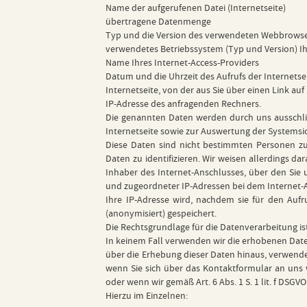
Name der aufgerufenen Datei (Internetseite)
übertragene Datenmenge
Typ und die Version des verwendeten Webbrows
verwendetes Betriebssystem (Typ und Version) I
Name Ihres Internet-Access-Providers
Datum und die Uhrzeit des Aufrufs der Internetse
Internetseite, von der aus Sie über einen Link auf
IP-Adresse des anfragenden Rechners.
Die genannten Daten werden durch uns ausschli
Internetseite sowie zur Auswertung der Systemsic
Diese Daten sind nicht bestimmten Personen zuo
Daten zu identifizieren. Wir weisen allerdings da
Inhaber des Internet-Anschlusses, über den Sie 
und zugeordneter IP-Adressen bei dem Internet-Ac
Ihre IP-Adresse wird, nachdem sie für den Aufru
(anonymisiert) gespeichert.
Die Rechtsgrundlage für die Datenverarbeitung ist
In keinem Fall verwenden wir die erhobenen Date
über die Erhebung dieser Daten hinaus, verwenden
wenn Sie sich über das Kontaktformular an uns w
oder wenn wir gemäß Art. 6 Abs. 1 S. 1 lit. f DSG
Hierzu im Einzelnen: